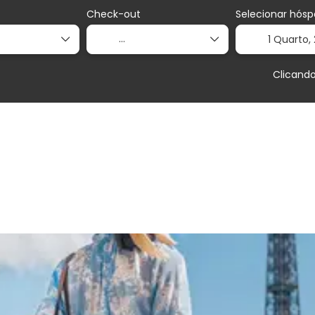
Check-out
Selecionar hósp
1 Quarto,
Clicand