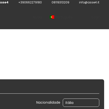
Asse4
+390662279180
08119313209
info@asse4.it
Ajuda
Português
Login
ultidestino
Atividades
Nacionalidade