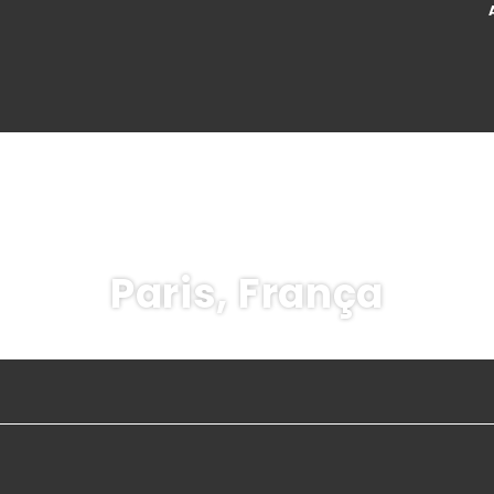
Paris, França
arro
Transfers
M