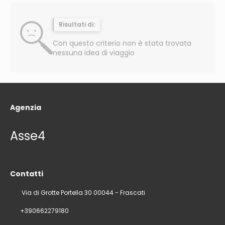
Risultati di:
Con questo criterio non è stata trovata
nessuna idea di viaggio
Agenzia
Asse4
Contatti
Via di Grotte Portella 30 00044 - Frascati
+390662279180